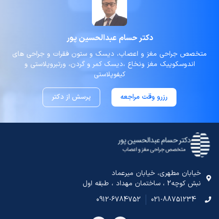
دکتر حسام عبدالحسین پور
متخصص جراحی مغز و اعصاب، دیسک و ستون فقرات و جراحی های
اندوسکوپیک مغز ونخاع ،دیسک کمر و گردن، ورتبروپلاستی و
کیفوپلاستی
رزرو وقت مراجعه
پرسش از دکتر
خیابان مطهری، خیابان میرعماد
نبش کوچه2 ، ساختمان مهداد ، طبقه اول
0912-6784752
021-88751234