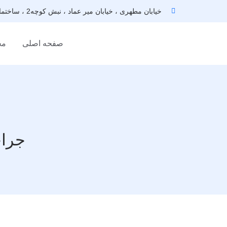
خیابان مطهری ، خیابان میر عماد ، نبش کوچه2 ، ساختمان مهداد ، طبقه اول
صفحه اصلی
مج
جرا