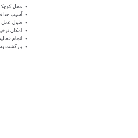
محل کوچک تر برش
آسیب حداقل
طول عمل ک
امکان ترخی
انجام فعالی
بازگشت به کار ب