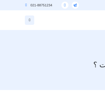
021-88751234
 ؟