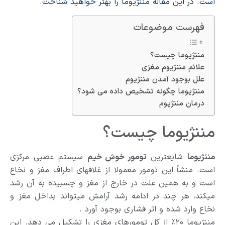
است. در این مقاله مننژیوما را بهتر خواهید شناخت.
فهرست موضوعات
مننژیوما چیست؟
علائم مننژیوم مغزی
علل بوجود آمدن مننژیوم
مننژیوما چگونه تشخیص داده می شود؟
درمان مننژیوم
مننژیوما چیست؟
مننژیوما
شایعترین
تومور خوش خیم
سیستم عصبی مرکزی
است. منشأ این تومور معمولا از غلافهای اطراف مغز و نخاع
است و به همین علت در خارج از مغز و چسبیده به آن رشد
میکند، هر چند در ادامه رشد آرامش میتواند بداخل مغز و
نخاع وارد شده و اثر فشاری بوجود آورد .
مننژیوما ۲۰٪ از کل تومورهای مغزی را تشکیل می‌ دهد. این