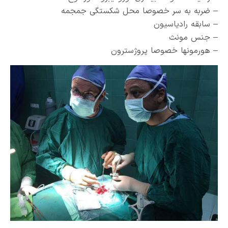
– ضربه به سر خصوصا محل شکستگی جمجمه
– سابقه رادیاسیون
– جنس مونث
– هورمونها خصوصا پروژسترون