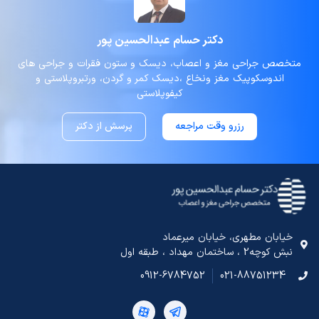
دکتر حسام عبدالحسین پور
متخصص جراحی مغز و اعصاب، دیسک و ستون فقرات و جراحی های
اندوسکوپیک مغز ونخاع ،دیسک کمر و گردن، ورتبروپلاستی و
کیفوپلاستی
رزرو وقت مراجعه
پرسش از دکتر
خیابان مطهری، خیابان میرعماد
نبش کوچه2 ، ساختمان مهداد ، طبقه اول
0912-6784752
021-88751234