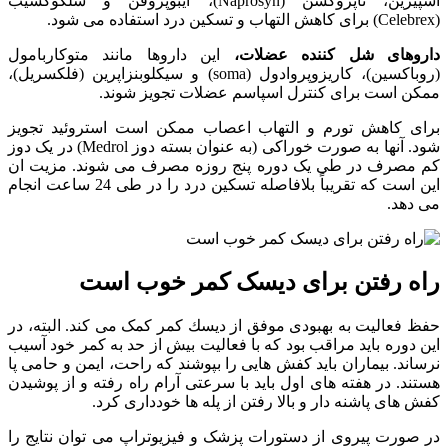
آسپیرین، ناپروکسن (Naprosyn)، ایبوپروفن و سلکوکسیب
(Celebrex) برای کاهش التهاب و تسکین درد استفاده می شود.
داروهای شل کننده عضلات،
این داروها مانند متوکاربامول
(روباکسین)، کاریزوپروادول (soma) و سیکلوبنزاپرین (فلکسریل)،
ممکن است برای کنترل اسپاسم عضلات تجویز شوند.
برای کاهش تورم و التهاب اعصاب ممکن است استروئید تجویز
شود. آنها به صورت خوراکی (به عنوان بسته دوز Medrol) در یک دوز
کم مصرف در طی یک دوره پنج روزه مصرف می شوند. مزیت ان
این است که تقریباً بلافاصله تسکین درد را در طی 24 ساعت انجام
می دهد.
راه رفتن برای دیسک کمر خوب است
حفظ فعالیت به بهبودی موفق از ديسك کمر کمک می کند. البته، در
این دوره باید مراقب بود که با فعالیت بیش از حد به کمر خود آسیب
نرساند. بیماران باید کفش هایی را بپوشند که راحت، ایمن و حامی پا
هستند. در هفته های اول باید با سرعتی آرام راه رفته و از پوشیدن
کفش های پاشنه دار و بالا رفتن از پله ها خودداری کرد.
در صورت پیروی از دستورات پزشک و فیزیوتراپ می توان نتایج را