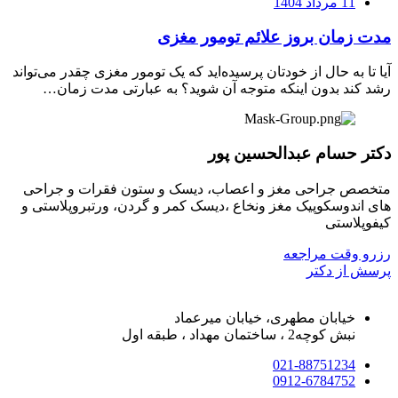
11 مرداد 1404
مدت زمان بروز علائم تومور مغزی
آیا تا به حال از خودتان پرسیده‌اید که یک تومور مغزی چقدر می‌تواند
رشد کند بدون اینکه متوجه آن شوید؟ به عبارتی مدت زمان…
دکتر حسام عبدالحسین پور
متخصص جراحی مغز و اعصاب، دیسک و ستون فقرات و جراحی
های اندوسکوپیک مغز ونخاع ،دیسک کمر و گردن، ورتبروپلاستی و
کیفوپلاستی
رزرو وقت مراجعه
پرسش از دکتر
خیابان مطهری، خیابان میرعماد
نبش کوچه2 ، ساختمان مهداد ، طبقه اول
021-88751234
0912-6784752