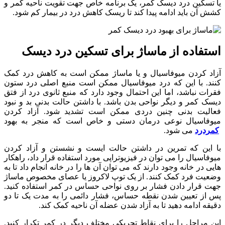
یا
تسکین
درد
دیسک
کمر،
یک
برنامه
خاص
جهت
تقویت
ناحیه
کمر
و
کشش
آن
باید
ادامه
پیدا
کند
تا
ریسک
کاهش
درد
در
بیمار
کم
شود
.
استفاده از ماساژ برای تسکین درد دیسک
آزاد
کردن
میوفاسیال
و
یا
ماساژ
ممکن
است
به
کاهش
درد
کمک
کنند.
با
این
که
درد
میوفاسیال
ممکن
است
منبع
اصلی
درد
ستون
فقرات
نباشد،
اما
این
احتمال
وجود
دارد
که
منبع
ثانوی
درد
از
فتق
دیسک
کمر
و
دیگر
نواحی
بدن
باشد
.
با
داشتن
حالت
بدنی
بد
و
نبود
فعالیت
بدنی
چنین
دردی
ممکن
است
تشدید
شود
.
آزاد
کردن
میوفاسیال
نوعی
درمان
دستی
و
خاص
است
که
منجر
به
بهود
کمردرد
می
شود
.
با
این
که
تمرین
در
داشتن
حالت
ایست
و
نشستن
و
آزاد
کردن
میوفاسیال
را
می
توان
در
فیزیوتراپی
مورد
استفاده
قرار
داد،
راهکار
هایی
در
خانه
وجود
دارند
که
می
توان
آن
ها
را
در
خانه
انجام
داد
تا
به
وضعیت
فرد
کمک
کنند
.
از
یک
توپ
لاکروز
یا
عصای
مخصوص
ماساژ
جهت
قرار
دادن
فشار
بر
روی
نواحی
حساس
در
کمر
استفاده
کنید
.
پس
از
تعیین
شدن
نقطه
حساس،
فشار
دائمی
را
به
مدت
یک
تا
دو
دقیقه
ادامه
دهید
تا
به
آزاد
شدن
عضله
آن
ناحیه
کمک
کند
.
این
مراحل
را
برای
نقاط
تحریکی
مختلف
دیگر
در
کمر
تکرار
کنید
.