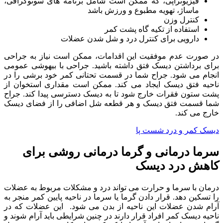
فیزیوتراپی، که ممکن است شامل برنامه های سونوگرافی،
ماساژ، تهویه مطبوع و ورزش باشد
کنترل وزن
استفاده از تکیه گاه پشت کمر
دارویی برای کنترل درد و شل شدن عضلات
در صورت عدم موفقیت این اقدامات، ممکن است نیاز به جراحی
برای برداشتن دیسک فتق داشته باشید. جراحی با بیهوشی عمومی
انجام می شود. جراح شما در قسمت تحتانی کمر خود برشی را در
ناحیه فتق دیسک ایجاد می کند. ممکن است مقداری استخوان از
پشت ستون فقرات خارج شود تا به دیسک دسترسی پیدا کند. جراح
شما قسمت فتق دیسک و هر قطعه شل اضافی را از فضای دیسک
خارج می کند.
دیسک کمر و درد شست پا
سرما درمانی و گرما درمانی روشی برای
کاهش درد دیسک
درمان
با
سرما
و
حرارت
می
تواند
درد
و
مشکلات
مربوط
به
عضلات
را
تسکین
دهد
.
قرار
دادن
گرما
یا
سرما
در
ناحیه
پایین
کمر
منجر
به
آرام
شدن
عضلات
این
ناحیه
از
بدن
می
شود
.
این
عضلات
که
در
ناحیه
دیسک
کمر
افراد
قرار
دارند
در
چنین
شرایطی
باید
آرام
شوند
و