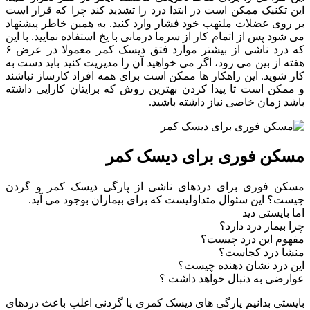
این
تکنیک
ممکن
است
در
ابتدا
درد
را
تشدید
کند
چرا
که
قرار
است
بر
روی
عضلات
ملتهب
خود
فشار
وارد
کنید
.
به
همین
خاطر
پیشنهاد
می
شود
پس
از
اتمام
کار
از
سرما
درمانی
با
یخ
استفاده
نمایید
.
با
این
که
درد
ناشی
از
بیشتر
موارد
فتق
دیسک
کمر
معمولا
در
عرض
۶
هفته
از
بین
می
رود،
اگر
می
خواهید
آن
را
مدیریت
کنید
باید
دست
به
کار
شوید
.
این
راهکار
ها
ممکن
است
برای
همه
افراد
کارساز
نباشند
و
ممکن
است
تا
پیدا
کردن
بهترین
روش
که
برایتان
کارایی
داشته
باشد
زمان
خاصی
نیاز
داشته
باشید
.
مسکن فوری برای دیسک کمر
مسکن فوری برای دردهای ناشی از پارگی دیسک کمر و گردن
چیست؟ این سئوال متداولیست که برای بیماران بوجود می آید.
اما بایستی دید
چرا بیمار درد دارد؟
مفهوم این درد چیست؟
منشا درد کجاست؟
این درد نشان دهنده چیست؟
عوارضی به دنبال خواهد داشت ؟
بایستی بدانیم پارگی های دیسک کمری یا گردنی اغلب باعث دردهای