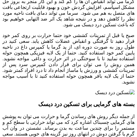
گرما
می
تواند
انقباض
آن
ها
را
کم
کند
و
این
کار
منجر
به
بروز
حل
مشکل
اسپاسم،
افزایش
گردش
خون
و
بهبود
قابلیت
ارتجاعی
بافت
های
متصل
به
هم
می
شود
.
سرما
می
تواند
دمای
بافت
ناحیه
مورد
نظر
را
کاهش
دهد
و
در
نتیجه
شاهد
یک
اثر
ضد
التهابی
خواهیم
بود
که
باعث تسکین درد دیسک می شود
.
صبح
یا
قبل
از
تمرینات
کششی
خود
حتما
حرارت
بر
روی
کمر
خود
قرار
دهید
تا
گرفتگی
و
انقباض
عضلات
کاهش
یابد
.
سعی
کنید
در
طول
روز
به
صورت
دوره
ای،
از
پد
گرما
یا
کمپرس
داغ
در
ناحیه
پایین
کمر
خود
استفاده
کنید
.
حتما
از
یک
لایه
فیزیکی
همچون
حوله
استفاده
نمایید
تا
با
سوختگی
در
اثر
حرارت
و
داغی
مواجه
نشوید
.
همین
روش
را
می
توان
برای
قرار
دادن
کمپرس
سرد
پس
از
تمرینات
کششی
و
ورزش
یا
ماساژ
انجام
داد
تا
درد
افراد
کمتر
شود
.
حتما
از
یک
لایه
بافر
همچون
حوله
استفاده
کنید
تا
با
آسیب
مواجه
نشوید
.
بسته
های گرمایی
برای
تسکین
درد
دیسک
از
جمله
دیگر
روش
های
رساندن
گرما
و
حرارت
می
توان
به
پوشش
های
گرمایی
چسبناک
اشاره
کرد
که
می
تواند
حرارتی
با
سطح
کم
و
مستمر
را
برای
چندین
ساعت
به
بدن
برساند
.
نشستن
در
وان
آب
گرم
یا
گرفتن
دوش
در
انتهای
روز
نیز
گزینه
های
خوبی
هستند
.
سعی