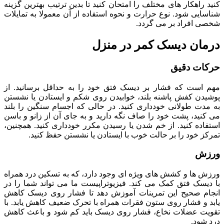
کنید
راهکار
های
مختلف
را
امتحان
کنید
تا
بدین
ترتیب
بهترین
گزینه
شناسایی
شود
.
نوع
حرارت
و
نحوه
استفاده
از
آن
معمولا
به
تمایلات
شخصی
افراد
بر
می
گردد
.
درمان دیسک کمر در منزل
حرکات دقیق
مهم است که فشار بر دیسک فتق خود را به حداقل برسانید. از
پوشیدن کفش پاشنه بلند، خوابیدن روی شکم و ایستادن یا نشستن
به مدت طولانی خودداری کنید. در حالی که اجسام سنگین را بلند
می کنید، پشت خود را صاف نگه دارید و به جای آن از زانو و باسن
استفاده کنید. از خم شدن یا رسیدن مکرر خودداری کنید. همچنین،
تمرکز خود را بر حالت خوب با ایستادن یا نشستن حفظ کنید.
ورزش
ورزش ها و کشش های ویژه ای وجود دارد، که به تسکین درد همراه
با دیسک فتق کمک می کند. فیزیوتراپیست ما می تواند شما را در
انجام صحیح این تمرینات آموزش دهد تا فشار روی دیسک کاهش
یابد و فشار روی ستون فقرات همراه با تحرک ضعیف کاهش یابد. با
تقویت عضلات نخاع، فشار روی دیسک باید کم شود و باعث کاهش
درد شود.