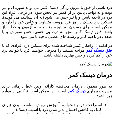
درد
ناشی
از
فتق
یا
بیرون
زدگی
دیسک
کمر
می
تواند
سوزناک
و
تیز
بوده
و
به
نواحی
پایین
تر
از
کمتر
نیز
پخش
شود
.
در
برخی
افراد
این
درد
در
ناحیه
باسن
و
پا
نیز
حس
می
شود
(
به
آن
سیاتیک
می
گویند
).
تسکین
درد
دیسک
در
هر
فرد
پروسه
متفاوت
و
خاص
خود
را
دارد
و
ممکن
است
برای
رسیدن
به
نتیجه
مناسب،
به
آزمون
و
خطا
نیاز
باشد
.
فتق
دیسک
کمر
منجر
به
درد،
بی
حسی،
حس
سوزش
و
یا
ضعف
در
ناحیه
کمر
و
رشته
های
عصبی
ناحیه
پا
می
شود
.
در
ادامه 5
راهکار
کمتر
شناخته
شده
برای
تسکین
درد
افرادی
که
با
فتق
دیسک
کمر
مواجه
هستند
را
معرفی
خواهیم
کرد
تا
بتوانید
درد
خود را کم کرده و
حس
بهتری
داشته
باشید.
درمان دیسک کمر
به طور معمول، درمان محافظه کارانه اولین خط درمانی برای
مدیریت بیماری
دیسک کمر
است. این ممکن است ترکیبی از موارد
زیر باشد:
استراحت در رختخواب، آموزش روش مناسب بدن (برای
کمک به کاهش احتمال بدتر شدن درد یا آسیب دیسک)