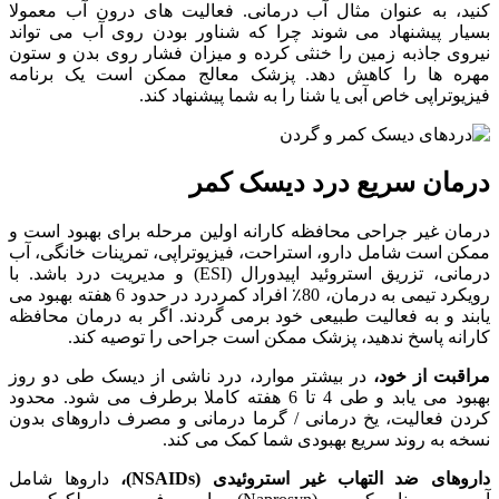
کنید،
به
عنوان
مثال
آب
درمانی
.
فعالیت
های
درون
آب
معمولا
بسیار
پیشنهاد
می
شوند
چرا
که
شناور
بودن
روی
آب
می
تواند
نیروی
جاذبه
زمین
را
خنثی
کرده
و
میزان
فشار
روی
بدن
و
ستون
مهره
ها
را
کاهش
دهد
.
پزشک
معالج
ممکن
است
یک
برنامه
فیزیوتراپی
خاص
آبی
یا
شنا
را
به
شما
پیشنهاد
کند
.
درمان سریع درد دیسک کمر
درمان غیر جراحی محافظه کارانه اولین مرحله برای بهبود است و
ممکن است شامل دارو، استراحت، فیزیوتراپی، تمرینات خانگی، آب
درمانی، تزریق استروئید اپیدورال (ESI) و مدیریت درد باشد. با
رویکرد تیمی به درمان، 80٪ افراد کمردرد در حدود 6 هفته بهبود می
یابند و به فعالیت طبیعی خود برمی گردند. اگر به درمان محافظه
کارانه پاسخ ندهید، پزشک ممکن است جراحی را توصیه کند.
مراقبت از خود،
در بیشتر موارد، درد ناشی از دیسک طی دو روز
بهبود می یابد و طی 4 تا 6 هفته کاملا برطرف می شود. محدود
کردن فعالیت، یخ درمانی / گرما درمانی و مصرف داروهای بدون
نسخه به روند سریع بهبودی شما کمک می کند.
داروهای ضد التهاب غیر استروئیدی (NSAIDs)،
داروها شامل