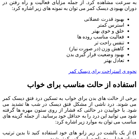
به سرعت مشاهده کرد. از جمله مزایای فعالیت و راه رفتن در
دوران بهبودی دیسک کمر می توان به نمونه های زیر اشاره کرد:
بهبود قدرت عضلانی
استرس کمتر
خلق و خوی بهتر
فعالیت مناسب روده ها
تنفس راحت تر
کاهش وزن (در صورت نیاز)
بهبود وضعیت قرار گیری بدن
تعادل بهتر
نحوه ی استراحت برای دیسک کمر
استفاده از حالت مناسب برای خواب
برخی
از
حالت
های
بدن
برای
خواب
به
تسکین
درد
فتق
دیسک
کمر
می
شوند
.
درد
ناشی
از
مشکل
فتق
دیسک
در
شب
ها
تشدید
می
شود
.
با
خوابیدن
در
حالتی
که
فشار
از
روی
ستون
مهره
ها
گرفته
شود
می
توانید
این
درد
را
به
حداقل
خود
برسانید
.
از
جمله
گزینه
های
مناسب
می
توان
به
موارد
زیر
اشاره
کرد
:
1)
از
یک
بالشت
در
زیر
زانو
های
خود
استفاده
کنید
تا
بدین
ترتیب
میزان
فشار
روی
ناحیه
پایین
کمر
کمتر
شود
.