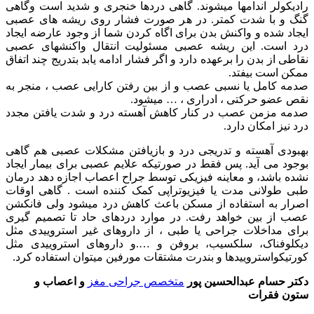
رادیکولر اندامها میشوند. گاهی دردها خنجری و شدید است وگاهی
گنگ و با شدت کمتر. در هر صورت فشار روی ریشه های عصبی
ایجاد شده و واکنش بدن برای اگاه کردن شما از وجود عارضه ایجاد
درد است. این ریشه عصبی مسئولیت انتقال واکنشهای عصبی
نقاطی از بدن را برعهده دارد و اگر فشار ادامه یابد بتدریج چند اتفاق
ممکن است بیفتد.
صدمه کامل یا نسبی عصب و از بین رفتن کارایی عصب ، منجر به
نقص عضو حرکتی ، ادراری ، … میشود.
صدمه مزمن عصب در کنار کاهش آهسته درد و شدت یافتن مجدد
درد نیز امکان دارد.
بهبودی آهسته و تدریجی درد و بازیافتن مشکلات عصبی هم گاهی
بوجود می آید. پس فقط در صورتیکه علایم عصبی برای بیمار ایجاد
نشده باشد، و معاینه فیزیکی توسط جراح اعصاب اجازه دهد درمان
طبی طولانی مدت یا فیزیوتراپی کمک کننده است . گاهی اوقات
اصرار به استفاده از مسکن باعث کاهش درد میشود ولی فانکشن
عصب از بین خواهد رفت. در موارد دردهای حاد تا تصمیم گیری
برای مداخلات جراحی یا طبی ، از داروهای غیر استروییدی مثل
دیکلوفناک، سلکسیب، بروفن و ….و داروهای استروییدی مثل
کورتیکواستروییدها و بندرت مشتقات مورفین میتوان استفاده کرد.
دکتر حسام عبدالحسین پور
متخصص جراحی مغز
و اعصاب و
ستون فقرات