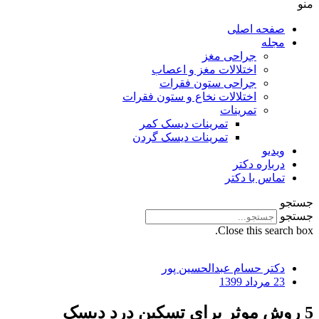
منو
صفحه اصلی
مجله
جراحی مغز
اختلالات مغز و اعصاب
جراحی ستون فقرات
اختلالات نخاع و ستون فقرات
تمرینات
تمرینات دیسک کمر
تمرینات دیسک گردن
ویدیو
درباره دکتر
تماس با دکتر
جستجو
جستجو
Close this search box.
دکتر حسام عبدالحسین پور
23 مرداد 1399
5 روش موثر برای تسکین درد دیسک