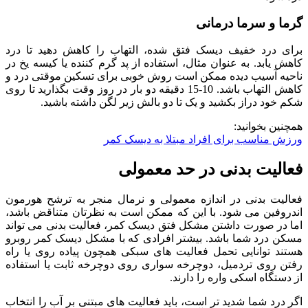
گرما و سرما درمانی
برای درد خفیف دیسک فتق شده، التهاب را کاهش دهید تا درد
کاهش یابد. به عنوان مثال، استفاده از پد گرم کننده یا کیسه یخ در
ناحیه آسیب دیده ممکن است روش خوبی برای تسکین موقتی درد و
کاهش التهاب باشد. 10-15 دقیقه دو بار در روز وقت بگذارید تا روی
شکم خود دراز بکشید و یک تا دو بالش زیر لگن داشته باشید.
همچنين بخوانيد:
ورزش مناسب برای افراد مبتلا به دیسک کمر
فعالیت بدنی در حد معمولی
فعالیت
بدنی
در
اندازه
معمولی
و
نرمال
منجر
به
ترشح
هورمون
اندروفین
می
شود
.
با
این
که
ممکن
است
به
نظرتان
متناقض
باشد،
اما
در
صورت
داشتن
مشکل
فتق
دیسک
کمر،
فعالیت
بدنی
می
تواند
مسکن
درد
شما
باشد
.
بیشتر
افرادی
که
با
مشکل
دیسک
کمر
روبرو
هستند
توانایی
تحمل
فعالیت
های
سبکی
همچون
پیاده
روی
یا
راه
رفتن
روی
تردمیل،
دوچرخه
سواری
روی
دوچرخه
ثابت
یا
استفاده
از
دستگاه
اسکی
واره
را
دارند
.
اگر
درد
شما
شدید
تر
است،
باید
فعالیت
های
مبتنی
بر
آب
را
انتخاب