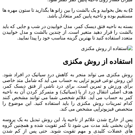
2)
به
بغل
بخوابید
و
یک
بالشت
را
بین
زانو
ها
بگذارید
تا
ستون
مهره
ها
مستقیم
بوده
و
ناحیه
پایین
کمر
متعادل
باشد
.
بسته
به
ناحیه
فتق
دیسک
کمر،
مدل
خوابیدن
در
شب
و
جایی
که
باید
بالشت
را
قرار
دهید
متغیر
است
.
از
چندین
بالشت
و
مدل
خوابیدن
متعدد
استفاده
کنید
تا
بهترین
گزینه
مناسب
خود
را
پیدا
نمایید
.
استفاده از روش مکنزی
روش
مکنزی
می
تواند
منجر
به
کاهش
درد
سیاتیک
در
افراد
شود
.
این
روش
نوعی
فیزیو
تراپی
به
حساب
می
آید
که
شامل
متد
خاصی
برای
ورزش
و
تمرین
است
.
برای
درد
ناشی
از
فتق
دیسک
کمر،
هدف
اصلی
انتقال
درد
از
پا
(
سیاتیک
)
و
متمرکز
کردن
آن
به
ناحیه
کمر
به
حساب
می
آید
.
علائم
شخصی
شما
می
توانند
مشخص
کنند
کدام
تمرینات
روش
مکنزی
را
باید
استفاده
کنید
.
این
موضوع
را
متخصص
فیزیوتراپی
مشخص
می
کند
.
پس
از
خارج
شدن
علائم
از
ناحیه
پا،
این
روش
تبدیل
به
یک
پروسه
توان
بخشی
بلند
مدت
می
شود
تا
کمر
تقویت
شده
و
همچنین
گروه
های
عضلات
کلیدی
و
مهم
تقویت
شوند
.
حتی
پس
از
کم
شدن