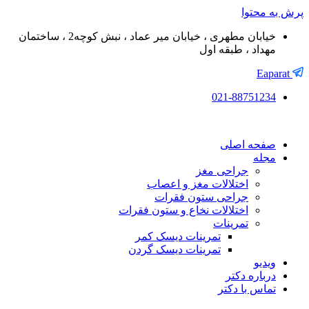
پرش به محتوا
خیابان مطهری ، خیابان میر عماد ، نبش کوچه2 ، ساختمان
مهداد ، طبقه اول
Eaparat
021-88751234
صفحه اصلی
مجله
جراحی مغز
اختلالات مغز و اعصاب
جراحی ستون فقرات
اختلالات نخاع و ستون فقرات
تمرینات
تمرینات دیسک کمر
تمرینات دیسک گردن
ویدیو
درباره دکتر
تماس با دکتر