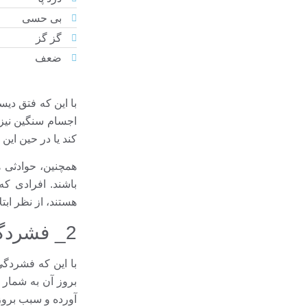
بی حسی
گز گز
ضعف
با این که فتق دیس
اجسام سنگین نیز ب
کند یا در حین ای
همچنین، حوادثی ه
باشند. افرادی ک
هستند، از نظر ابت
2_ فشردگی عصبی
با این که فشردگی
بروز آن به شمار 
آورده و سبب بروز