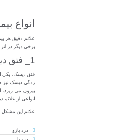
انواع بی
علائم دقیق هر بی
برخی دیگر در اثر 
1_ فتق دیسک کمر
فتق دیسک، یکی از
زدگی دیسک نیز ش
بیرون می ریزد. 
انواعی از علائم 
علائم این مشکل در
درد بازو
درد پا