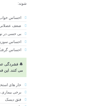
شوند:
احساس خواب ر
ضعف عضلانی
بی حسی در ن
احساس سوزن ش
احساس گرفتگی،
🔔 فشردگی عصب
می کنند. این ف
خار های استخو
برخی بیماری ه
فتق دیسک