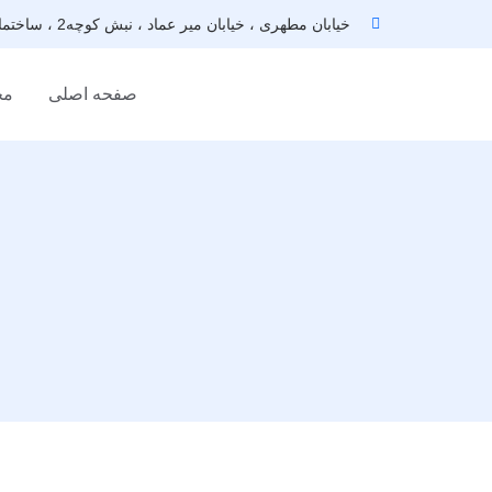
خیابان مطهری ، خیابان میر عماد ، نبش کوچه2 ، ساختمان مهداد ، طبقه اول
صفحه اصلی
مج
ا