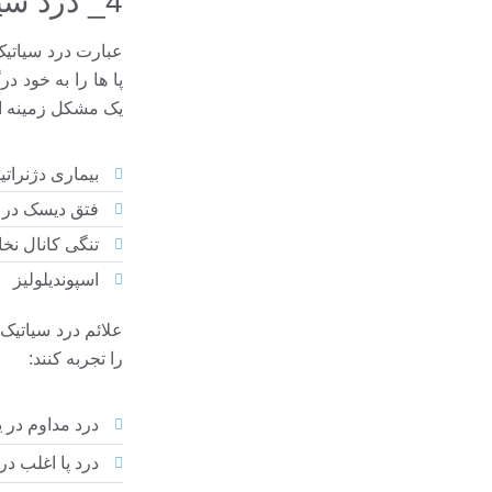
4_ درد سیاتیک
عبارت درد سیاتیک
پا ها را به خود د
یک مشکل زمینه ا
بیماری دژنرات
فتق دیسک در ن
تنگی کانال نخ
اسپوندیلولیز
علائم درد سیاتیک 
را تجربه کنند:
درد مداوم در ی
درد پا اغلب د